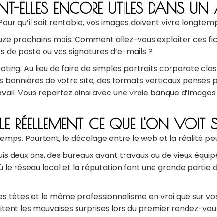
T-ELLES ENCORE UTILES DANS UN
our qu’il soit rentable, vos images doivent vivre longtem
uze prochains mois. Comment allez-vous exploiter ces fich
hes de poste ou vos signatures d’e-mails ?
ooting. Au lieu de faire de simples portraits corporate c
les bannières de votre site, des formats verticaux pensés p
avail. Vous repartez ainsi avec une vraie banque d’images
-ELLE RÉELLEMENT CE QUE L'ON VOIT 
temps. Pourtant, le décalage entre le web et la réalité peu
puis deux ans, des bureaux avant travaux ou de vieux équi
le réseau local et la réputation font une grande partie du
es têtes et le même professionnalisme en vrai que sur vos
tent les mauvaises surprises lors du premier rendez-vou