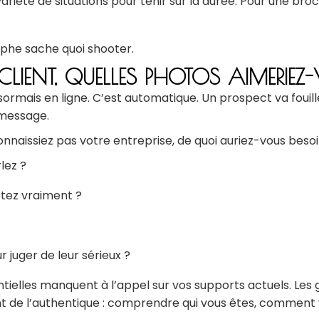
 variété de situations pour tenir sur la durée. Pour une br
raphe sache quoi shooter.
R CLIENT, QUELLES PHOTOS AIMERIE
ormais en ligne. C’est automatique. Un prospect va fouille
 message.
nnaissiez pas votre entreprise, de quoi auriez-vous besoi
lez ?
stez vraiment ?
 juger de leur sérieux ?
ielles manquent à l’appel sur vos supports actuels. Les 
t de l’authentique : comprendre qui vous êtes, comment vo