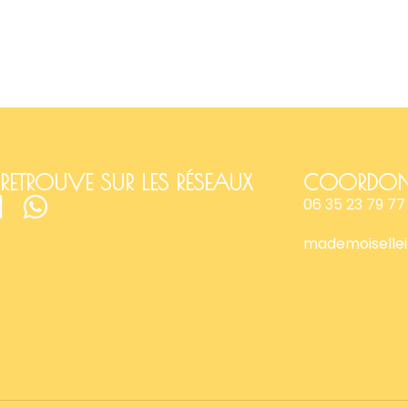
RETROUVE SUR LES RÉSEAUX
COORDON
06 35 23 79 77
mademoiselle