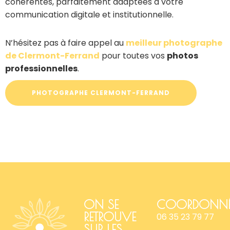
cohérentes, parfaitement adaptées à votre
communication digitale et institutionnelle.
N’hésitez pas à faire appel au
meilleur photographe
de Clermont-Ferrand
pour toutes vos
photos
professionnelles
.
PHOTOGRAPHE CLERMONT-FERRAND
ON SE
COORDONNÉ
RETROUVE
06 35 23 79 77
SUR LES