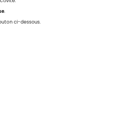
tivité.
se
.
outon ci-dessous.