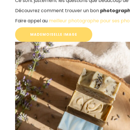
Ce sont justement les questions que beaucoup de di
Découvrez comment trouver un bon
photographe
Faire appel au
meilleur photographe pour ses pho
MADEMOISELLE IMAGE